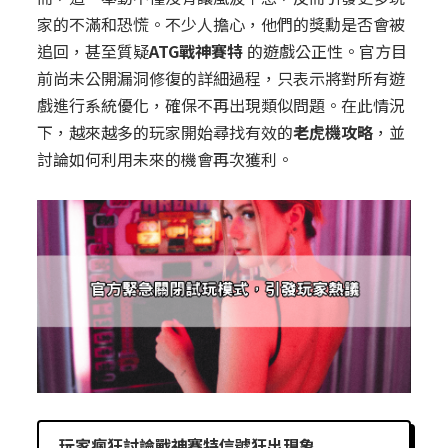
家的不滿和恐慌。不少人擔心，他們的獎勳是否會被
娛樂業界新寵兒：玖
追回，甚至質疑
ATG
戰神賽特
的遊戲公正性。官方目
玖娛樂城的驚人優
前尚未公開漏洞修復的詳細過程，只表示將對所有遊
勢！
戲進行系統優化，確保不再出現類似問題。在此情況
OC娛樂城黑網風暴：
下，越來越多的玩家開始尋找有效的
老虎機攻略
，並
評價真實還是陷阱？
討論如何利用未來的機會再次獲利。
在財神娛樂城賺大錢
的策略
AMUNX娛樂—高收
益的娛樂與投資策略
只需1分鐘！免費領
取大獎娛樂城體驗
金，立即開玩！
玩家瘋狂討論戰神賽特信號狂出現象