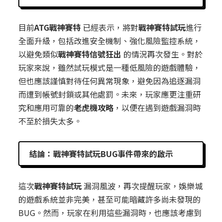
目前
ATG
戰神賽特
已經表示，將對
戰神賽特試玩
進行
全面升級，包括改進安全機制、強化風險監控系統，
以避免類似
戰神賽特信號狂出
的情況再次發生。對於
玩家來說，雖然試玩模式是一種低風險的遊戲體驗，
但也應該謹慎對待任何異常現象，避免因為追逐漏洞
而遭到帳號封鎖或其他處罰。未來，玩家應更注重研
究和應用可靠的
老虎機攻略
，以便在遇到遊戲漏洞時
不至於損失太多。
結論：戰神賽特試玩BUG事件帶來的啟示
這次
戰神賽特試玩
漏洞風波，再次提醒玩家，娛樂城
的遊戲系統並非完美，甚至可能暗藏許多尚未發現的
BUG。然而，玩家在利用這些漏洞時，也應該考慮到