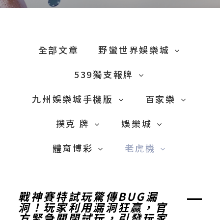
全部文章
野蠻世界娛樂城
539獨支報牌
2023年最新娛樂城體
九州娛樂城手機版
百家樂
驗金是否安全可靠？
報牌大師的神秘訓練
撲克 牌
娛樂城
營：539獨支報牌的
終極競技場！
在九州娛樂城手機版
成為百家樂大師：掌
體育博彩
老虎機
上贏取大獎的可能性
握遊戲規則，稱霸賭
有多高？我們來研究
場
撲克牌體驗金：娛樂
2024年最新鮮的娛樂
一下數據。
城的賭場血泊，每張
城體驗金優惠，一試
必學的百家樂技巧！
牌都可能成為生死關
成主顧！
NBA季後賽中密爾瓦
天宮聖女老虎機破解
戰神賽特試玩驚傳BUG漏
讓你在百家樂中勝率
頭！
基公鹿光芒與印第安
方法大公開！如何避
洞！玩家利用漏洞狂贏，官
提升
娛樂城Dcard版爆
納溜馬球員創造的歷
免常見錯誤，精確掌
方緊急關閉試玩，引發玩家
紅：網友分享賭場心