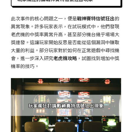
此次事件的核心問題之一，便是
戰神賽特信號狂出
的
異常現象。許多玩家表示，在試玩模式中，他們發現
老虎機的中獎率異常升高，甚至部分機台幾乎場場大
獎連發。這讓玩家開始反思是否能從這個漏洞中賺取
大量的利益。部分玩家對於如何在正常遊戲中尋找機
會，進一步深入研究
老虎機攻略
，試圖找到增加中獎
機率的技巧。